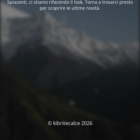
Spiacenti, ci stiamo rifacendo il look. Torna a trovarci presto
per scoprire le ultime novità.
© kibritecalce 2026