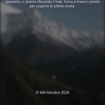
Spiacenti, ci stiamo rifacendo il look. Torna a trovarci presto
per scoprire le ultime novità.
© kibritecalce 2026