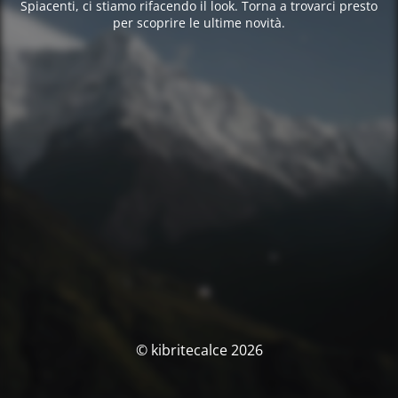
Spiacenti, ci stiamo rifacendo il look. Torna a trovarci presto
per scoprire le ultime novità.
© kibritecalce 2026