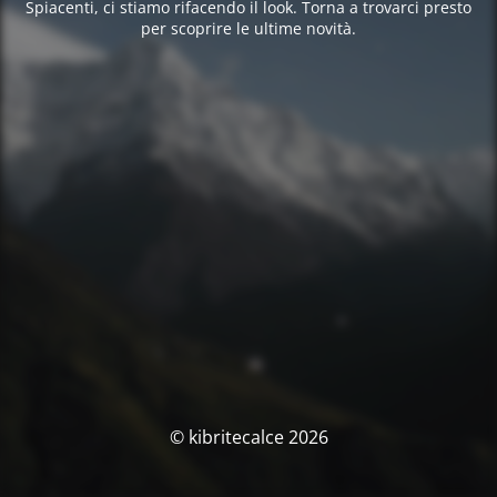
Spiacenti, ci stiamo rifacendo il look. Torna a trovarci presto
per scoprire le ultime novità.
© kibritecalce 2026