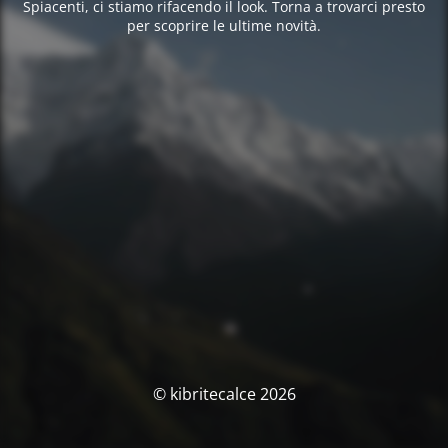
Spiacenti, ci stiamo rifacendo il look. Torna a trovarci presto
per scoprire le ultime novità.
© kibritecalce 2026