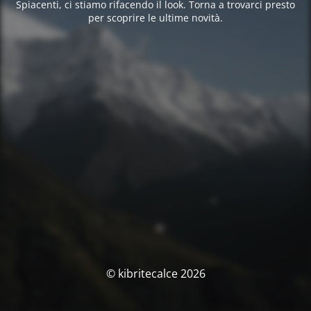
Spiacenti, ci stiamo rifacendo il look. Torna a trovarci presto
per scoprire le ultime novità.
© kibritecalce 2026