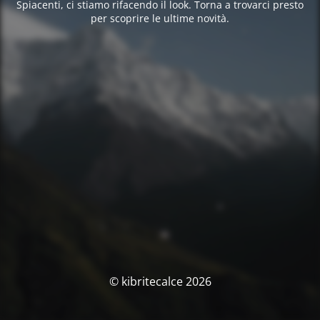
Spiacenti, ci stiamo rifacendo il look. Torna a trovarci presto
per scoprire le ultime novità.
© kibritecalce 2026