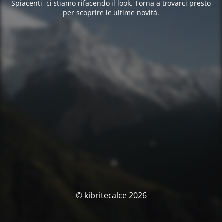
Spiacenti, ci stiamo rifacendo il look. Torna a trovarci presto
per scoprire le ultime novità.
© kibritecalce 2026