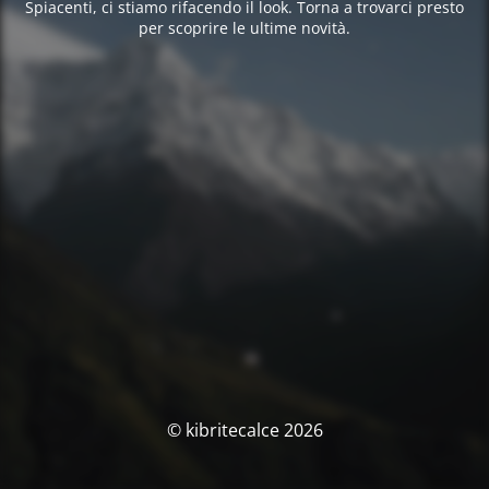
Spiacenti, ci stiamo rifacendo il look. Torna a trovarci presto
per scoprire le ultime novità.
© kibritecalce 2026