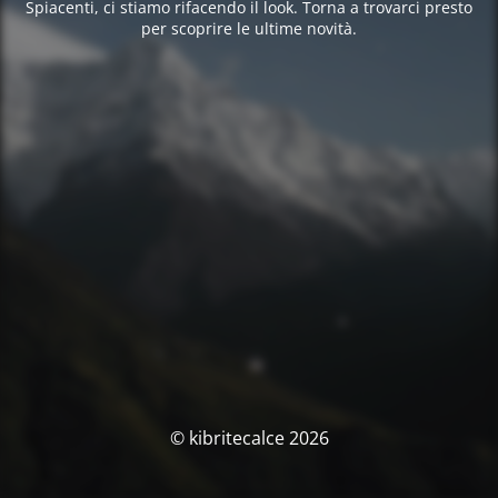
Spiacenti, ci stiamo rifacendo il look. Torna a trovarci presto
per scoprire le ultime novità.
© kibritecalce 2026