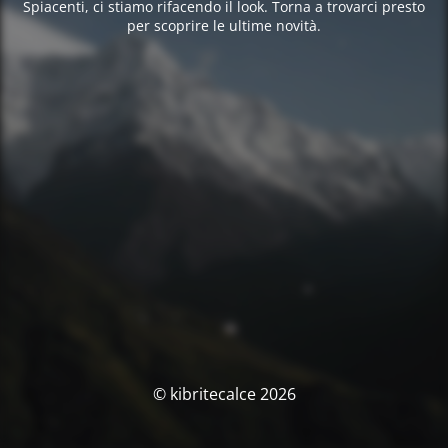
Spiacenti, ci stiamo rifacendo il look. Torna a trovarci presto
per scoprire le ultime novità.
© kibritecalce 2026