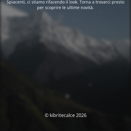
Spiacenti, ci stiamo rifacendo il look. Torna a trovarci presto
per scoprire le ultime novità.
© kibritecalce 2026