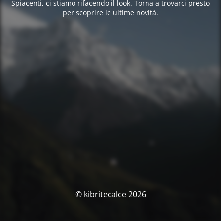
Spiacenti, ci stiamo rifacendo il look. Torna a trovarci presto
per scoprire le ultime novità.
© kibritecalce 2026