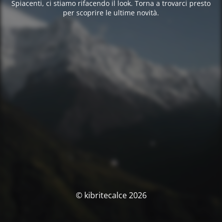
Spiacenti, ci stiamo rifacendo il look. Torna a trovarci presto
per scoprire le ultime novità.
© kibritecalce 2026