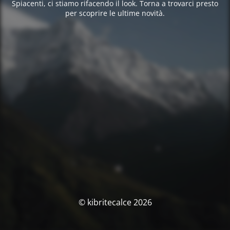
Spiacenti, ci stiamo rifacendo il look. Torna a trovarci presto
per scoprire le ultime novità.
© kibritecalce 2026